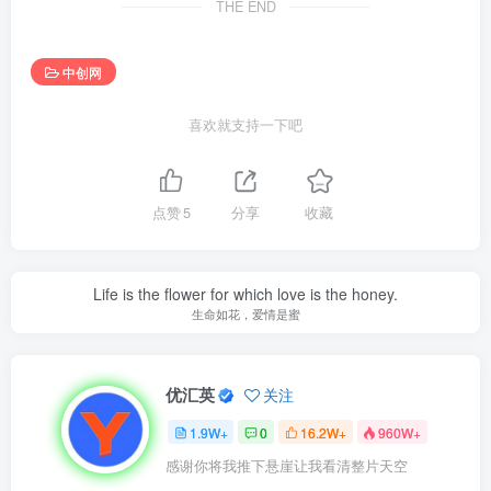
THE END
中创网
喜欢就支持一下吧
点赞
5
分享
收藏
Life is the flower for which love is the honey.
生命如花，爱情是蜜
优汇英
关注
1.9W+
0
16.2W+
960W+
感谢你将我推下悬崖让我看清整片天空