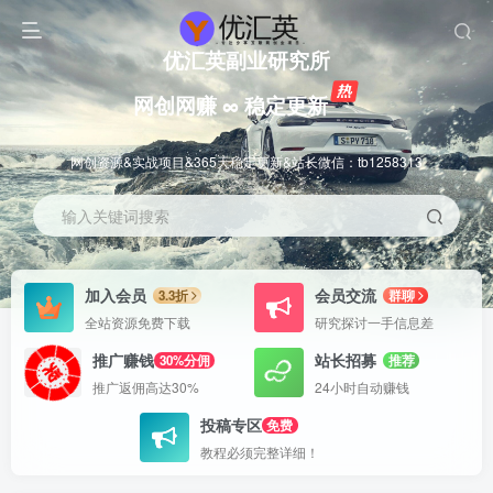
优汇英副业研究所
网创网赚 ∞ 稳定更新
网创资源&实战项目&365天稳定更新&站长微信：tb1258313
输入关键词搜索
加入会员
会员交流
3.3折
群聊
全站资源免费下载
研究探讨一手信息差
推广赚钱
站长招募
30%分佣
推荐
推广返佣高达30%
24小时自动赚钱
投稿专区
免费
教程必须完整详细！