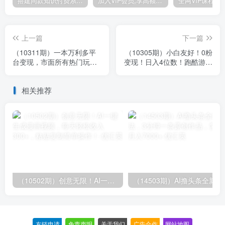
搭建同款知识付费系统网站，自己做站长挣钱，日入1000+很轻松
加入VIP会员,享高额的推广提成
上一篇
下一篇
（10311期）一本万利多平
（10305期）小白友好！0粉
台变现，市面所有热门玩
变现！日入4位数！跑酷游戏
法，日入2000+，后期无上
小说推文项目（附千G素
限！
材）
相关推荐
（10502期）创意无限！AI一键生成漫画视频，每天轻松收入300+，粘贴复制简单操作！
（14503期）AI撸
友链申请
-
免责声明
-
关于我们
-
广告合作
-
网站地图