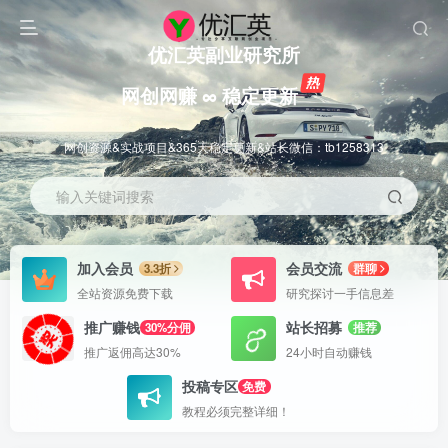
优汇英副业研究所
网创网赚 ∞ 稳定更新
网创资源&实战项目&365天稳定更新&站长微信：tb1258313
输入关键词搜索
加入会员
会员交流
3.3折
群聊
全站资源免费下载
研究探讨一手信息差
推广赚钱
站长招募
30%分佣
推荐
推广返佣高达30%
24小时自动赚钱
投稿专区
免费
教程必须完整详细！