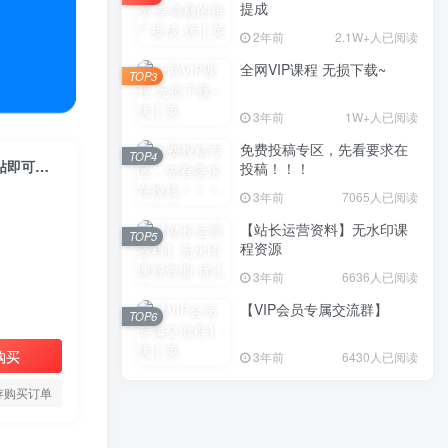
提成
2年前
2.1W+人已阅读
全网VIP课程 无损下载~
TOP3
3年前
1W+人已阅读
免费投稿专区，先看要求在
TOP4
（10291期）三分钟一条抖音爆款短视频，轻松日引500+创业粉，复制粘贴即可，简单好…
投稿！！！
3年前
7065人已阅读
【站长运营资料】无水印课
TOP5
程资源
3年前
6636人已阅读
【VIP会员专属交流群】
TOP6
购买
3年前
6430人已阅读
存购买订单