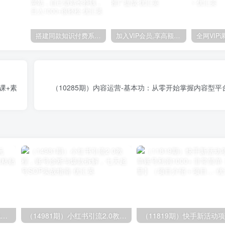
搭建同款知识付费系统网站，自己做站长挣钱，日入1000+很轻松
加入VIP会员,享高额的推广提成
课+素
（10285期）内容运营-基本功：从零开始掌握内容型
（14503期）AI撸头条全新玩法，3分钟一条原创作品，复制粘贴月入7000+
（14981期）小红书引流2.0教程，账号诊断与爆款拆解，七天起号SOP实战指南