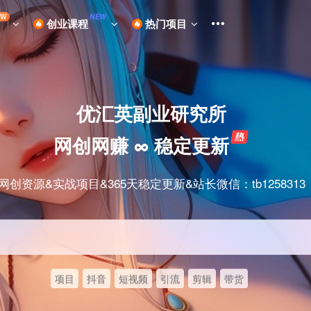
EW
NEW
创业课程
热门项目
优汇英副业研究所
网创网赚 ∞ 稳定更新
网创资源&实战项目&365天稳定更新&站长微信：tb1258313
项目
抖音
短视频
引流
剪辑
带货