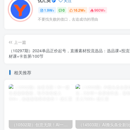
优汇英
关注
1.9W+
0
16.2W+
960W+
不要找失败的借口，去追成功的理由
上一篇
（10297期）2024单品正价起号，直播素材投流选品：选品课+投流
材课+卡首屏/100节
相关推荐
（10502期）创意无限！AI一键生成漫画视频，每天轻松收入300+，粘贴复制简单操作！