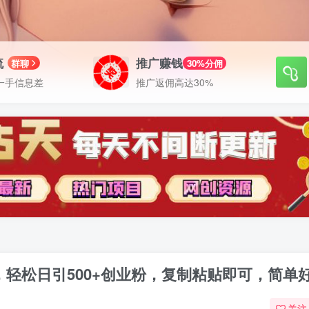
流
推广赚钱
群聊
30%分佣
一手信息差
推广返佣高达30%
，轻松日引500+创业粉，复制粘贴即可，简单
关注