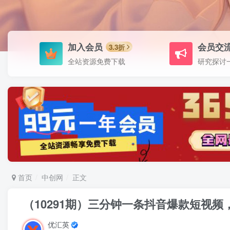
加入会员
会员交
3.3折
全站资源免费下载
研究探讨
首页
中创网
正文
（10291期）三分钟一条抖音爆款短视频
优汇英