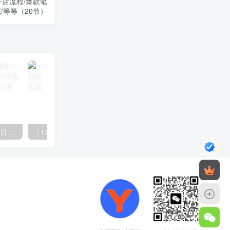
开店流程/爆款笔
/等等（20节）
（11819期）快手新活动项目！单账号利润1000+ 非常简单【可批量】（项目介绍＋项目…
（12732期）最新AI图文变现3.0玩法，次日见收益，日入2000＋