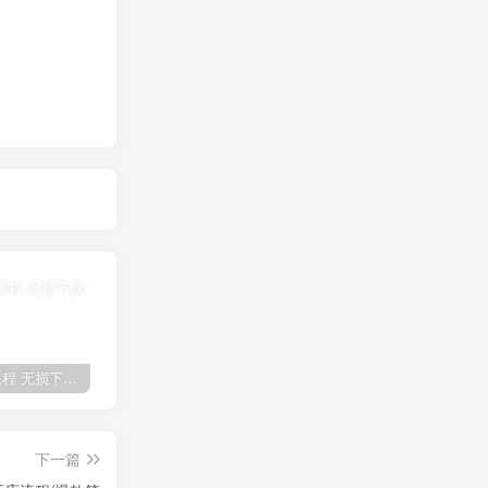
全网VIP课程 无损下载~
免费投稿专区，先看要求在投稿！！！
【站长运营资料】无水印课程资源
下一篇