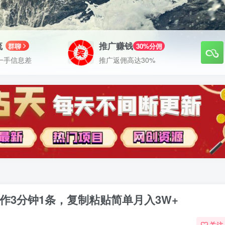
流
推广赚钱
群聊
30%分佣
一手信息差
推广返佣高达30%
操作3分钟1条，复制粘贴简单月入3W+
关注