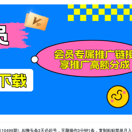
（10499期）AI撸头条3天必起号，无脑操作3分钟1条，复制粘贴简单月入