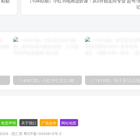
，粘贴
（10492期）小红书电商进阶课：从0开始走向专业 起号/
记
（14503期）AI撸头条全新玩法，3分钟一条原创作品，复制粘贴月入7000+
（14981期）小红书引流2.0教程，账号诊断与爆款拆解，七天起号SOP实战指南
免责声明
-
关于我们
-
广告合作
-
网站地图
© 2026 · 优汇英
粤ICP备15063815号-2