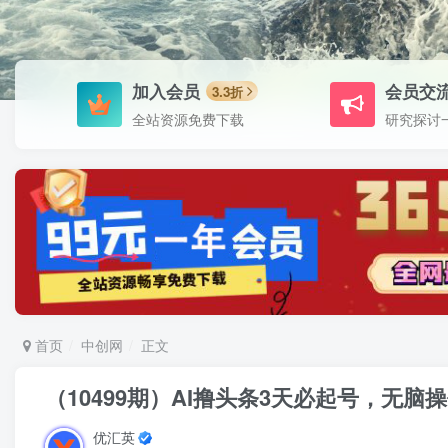
加入会员
会员交
3.3折
全站资源免费下载
研究探讨
首页
中创网
正文
（10499期）AI撸头条3天必起号，无脑
优汇英