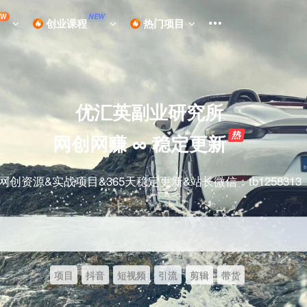
EW
NEW
创业课程
热门项目
优汇英副业研究所
网创网赚 ∞ 稳定更新
网创资源&实战项目&365天稳定更新&站长微信：tb1258313
项目
抖音
短视频
引流
剪辑
带货