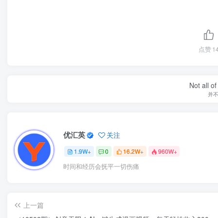
点赞
1
Not all o
并
优汇英
关注
1.9W+
0
16.2W+
960W+
时间和经历会抚平一切伤痛
上一篇