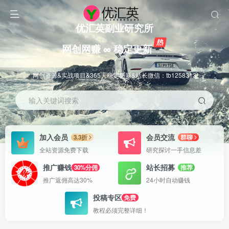
优汇英副业研究所
网创网赚 ∞ 稳定更新
网创资源&实战项目&365天稳定更新&站长微信：tb1258313
输入关键词搜索
加入会员
会员交流
3.3折
群聊
全站资源免费下载
研究探讨一手信息差
推广赚钱
站长招募
30%分佣
推荐
推广返佣高达30%
24小时自动赚钱
投稿专区
免费
教程必须完整详细！