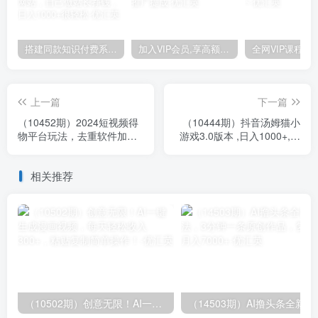
搭建同款知识付费系统网站，自己做站长挣钱，日入1000+很轻松
加入VIP会员,享高额的推广提成
上一篇
下一篇
（10452期）2024短视频得
（10444期）抖音汤姆猫小
物平台玩法，去重软件加持
游戏3.0版本 ,日入1000+,无
爆款视频矩阵玩法，月入1w
人挂机玩法,小白看一遍就会
～3w
相关推荐
（10502期）创意无限！AI一键生成漫画视频，每天轻松收入300+，粘贴复制简单操作！
（14503期）AI撸