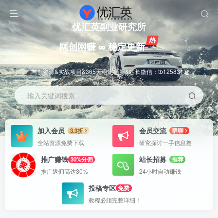
优汇英副业研究所
网创网赚 ∞ 稳定更新
网创资源&实战项目&365天稳定更新&站长微信：tb1258313
输入关键词搜索
加入会员
会员交流
3.3折
群聊
全站资源免费下载
研究探讨一手信息差
推广赚钱
站长招募
30%分佣
推荐
推广返佣高达30%
24小时自动赚钱
投稿专区
免费
教程必须完整详细！