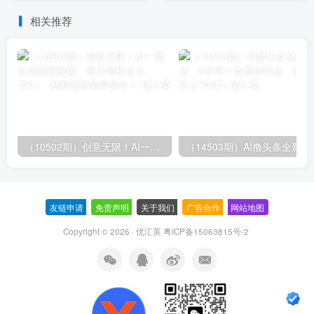
辑日赚…
相关推荐
（10502期）创意无限！AI一键生成漫画视频，每天轻松收入300+，粘贴复制简单操作！
（14503期）AI撸
友链申请
-
免责声明
-
关于我们
-
广告合作
-
网站地图
Copyright © 2026 · 优汇英
粤ICP备15063815号-2