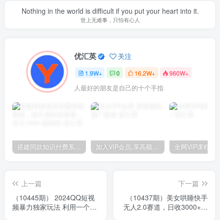
Nothing in the world is difficult if you put your heart into it.
世上无难事，只怕有心人
优汇英
关注
1.9W+
0
16.2W+
960W+
人最好的朋友是自己的十个手指
搭建同款知识付费系统网站，自己做站长挣钱，日入1000+很轻松
加入VIP会员,享高额的推广提成
上一篇
下一篇
（10445期） 2024QQ短视
（10437期）美女哄睡快手
频暴力独家玩法 利用一个小
无人2.0赛道，日收3000+，
众软件，无脑搬运，无需剪
新手可落地实操