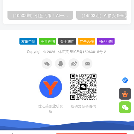
（10502期）创意无限！AI一键生成漫画视频，每天轻松收入300+，粘贴复制简单操作！
（14503期）AI撸
友链申请
-
免责声明
-
关于我们
-
广告合作
-
网站地图
Copyright © 2026 · 优汇英
粤ICP备15063815号-2
优汇英副业研究
扫码加站长微信
所