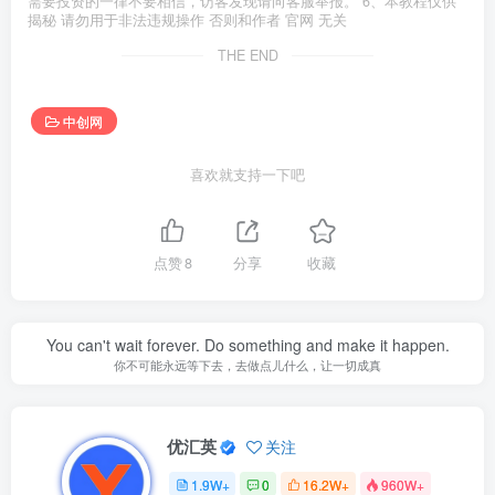
需要投资的一律不要相信，访客发现请向客服举报。 6、本教程仅供
揭秘 请勿用于非法违规操作 否则和作者 官网 无关
THE END
中创网
喜欢就支持一下吧
点赞
8
分享
收藏
You can't wait forever. Do something and make it happen.
你不可能永远等下去，去做点儿什么，让一切成真
优汇英
关注
1.9W+
0
16.2W+
960W+