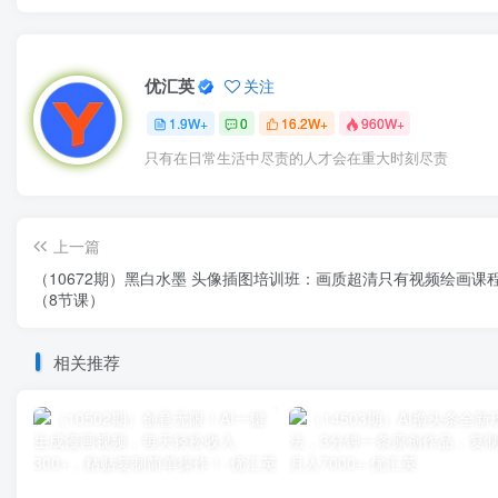
优汇英
关注
1.9W+
0
16.2W+
960W+
只有在日常生活中尽责的人才会在重大时刻尽责
上一篇
（10672期）黑白水墨 头像插图培训班：画质超清只有视频绘画课
（8节课）
相关推荐