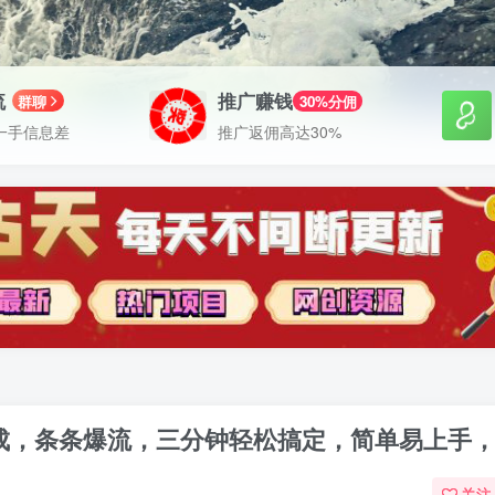
流
推广赚钱
群聊
30%分佣
一手信息差
推广返佣高达30%
动生成，条条爆流，三分钟轻松搞定，简单易上手
关注