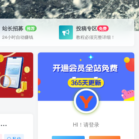
站长招募
投稿专区
推荐
免费
24小时自动赚钱
教程必须完整详细！
，…
HI！请登录
私信