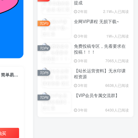
提成
2年前
2.1W+人已阅读
全网VIP课程 无损下载~
TOP3
3年前
1W+人已阅读
免费投稿专区，先看要求在
TOP4
投稿！！！
3年前
7065人已阅读
【站长运营资料】无水印课
TOP5
（10668期）视频号分成计划，AI自动生成，条条爆流，三分钟轻松搞定，简单易上手，…
程资源
3年前
6636人已阅读
【VIP会员专属交流群】
TOP6
3年前
6430人已阅读
购买