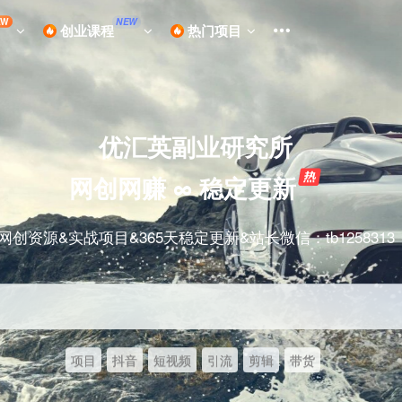
EW
NEW
创业课程
热门项目
优汇英副业研究所
网创网赚 ∞ 稳定更新
网创资源&实战项目&365天稳定更新&站长微信：tb1258313
项目
抖音
短视频
引流
剪辑
带货