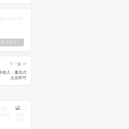
全网VIP课程 无损下载~
免费投稿专区，先看要求在投稿！！！
【站长运营资料】无水印课程资源
下一篇
就有收入，傻瓜式
点击即可