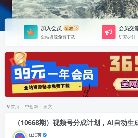
加入会员
会员交
3.3折
全站资源免费下载
研究探讨
首页
中创网
正文
（10668期）视频号分成计划，AI自
优汇英