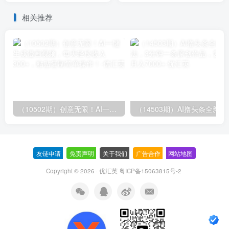
”》
项目，0投资…
相关推荐
（10502期）创意无限！AI一键生成漫画视频，每天轻松收入300+，粘贴复制简单操作！
（14503期）AI撸
友链申请
-
免责声明
-
关于我们
-
广告合作
-
网站地图
Copyright © 2026 · 优汇英
粤ICP备15063815号-2