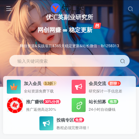
优汇英副业研究所
网创网赚 ∞ 稳定更新
网创资源&实战项目&365天稳定更新&站长微信：tb1258313
输入关键词搜索
加入会员
会员交流
3.3折
群聊
全站资源免费下载
研究探讨一手信息差
推广赚钱
站长招募
30%分佣
推荐
推广返佣高达30%
24小时自动赚钱
投稿专区
免费
教程必须完整详细！