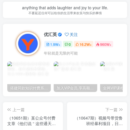
anything that adds laughter and joy to your life.
不要延迟任何可以给你的生活带来欢笑与快乐的事情
优汇英
关注
1.9W+
0
16.2W+
960W+
年轻就是无限的可能
搭建同款知识付费系统网站，自己做站长挣钱，日入1000+很轻松
加入VIP会员,享高额的推广提成
上一篇
下一篇
（10651期）某公众号付费
（10647期）视频号带货鲁
文章《他们说 “ 这些通天的
班经暴利项目，日入
绝密，千万不能让你掌握!
5000+，穷人逆风翻盘必做