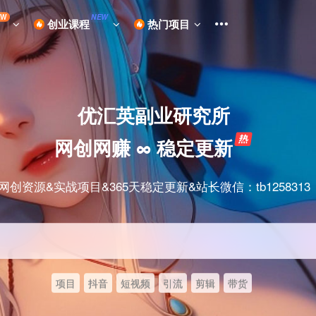
EW
NEW
创业课程
热门项目
优汇英副业研究所
网创网赚 ∞ 稳定更新
网创资源&实战项目&365天稳定更新&站长微信：tb1258313
项目
抖音
短视频
引流
剪辑
带货