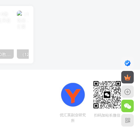
（14981期）小红书引流2.0教程，账号诊断与爆款拆解，七天起号SOP实战指南
（12732期）最新AI图文变现3.0玩法，次日见收益，日入2000＋
优汇英副业研究
扫码加站长微信
所