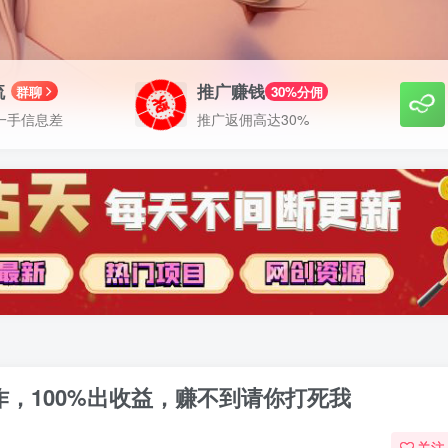
流
推广赚钱
群聊
30%分佣
一手信息差
推广返佣高达30%
作，100%出收益，赚不到请你打死我
关注