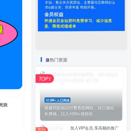
热门资源
TOP1
12.3W+人已阅读
死我
搭建同款知识付费系统网站，自己做站
长挣钱，日入1000+很轻松
加入VIP会员,享高额的推广
TOP2