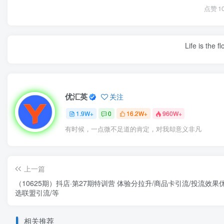
点赞
1
Life is the f
优汇英
关注
1.9W+
0
16.2W+
960W+
有时候，一点微不足道的肯定，对我却意义非凡
上一篇
（10625期）抖店·第27期特训营 体验分拉升/商品卡引流/投流效果
选联盟引流/等
相关推荐