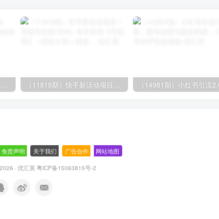
（14503期）AI撸头条全新玩法，3分钟一条原创作品，复制粘贴月入7000+
（11819期）快手新活动项目！单账号利润1000+ 非常简单【可批量】（项目介绍＋项目…
免责声明
-
关于我们
-
广告合作
-
网站地图
© 2026 · 优汇英
粤ICP备15063815号-2