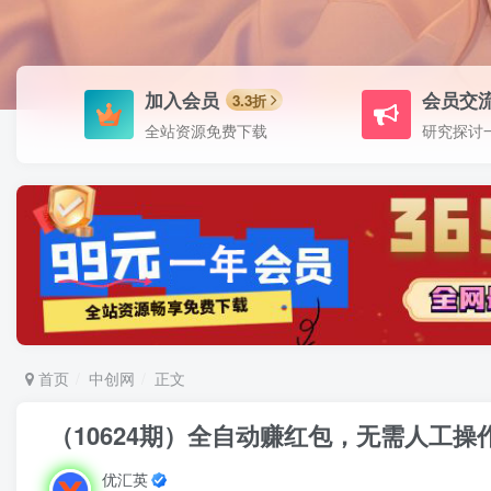
加入会员
会员交
3.3折
全站资源免费下载
研究探讨
首页
中创网
正文
（10624期）全自动赚红包，无需人工操
优汇英