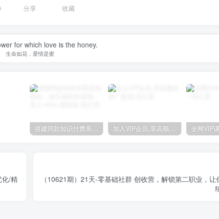
0
分享
收藏
lower for which love is the honey.
生命如花，爱情是蜜
搭建同款知识付费系统网站，自己做站长挣钱，日入1000+很轻松
加入VIP会员,享高额的推广提成
优化/精
（10621期）21天-零基础社群 创收营，解锁第二职业，