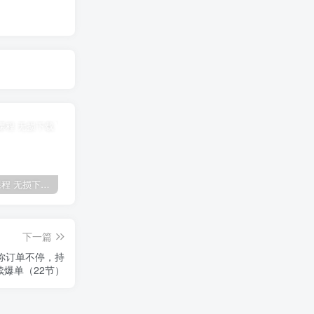
全网VIP课程 无损下载~
免费投稿专区，先看要求在投稿！！！
【站长运营资料】无水印课程资源
下一篇
让你订单不停，持
续爆单（22节）