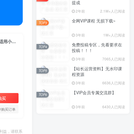
提成
2年前
2.1W+人已阅读
全网VIP课程 无损下载~
TOP3
3年前
1W+人已阅读
（10914期）2024下半年微短剧风口来袭，周星驰小杨哥入场，免费教学 适用小白 月入2w+
免费投稿专区，先看要求在
TOP4
投稿！！！
3年前
7065人已阅读
【站长运营资料】无水印课
TOP5
程资源
3年前
6636人已阅读
【VIP会员专属交流群】
TOP6
购买
3年前
6430人已阅读
存购买订单
利益，请联系