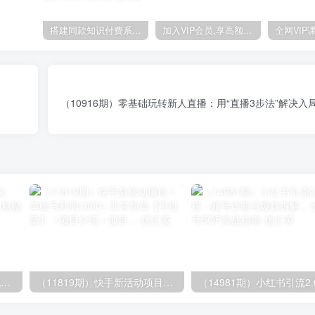
搭建同款知识付费系统网站，自己做站长挣钱，日入1000+很轻松
加入VIP会员,享高额的推广提成
（10916期）零基础玩转新人直播：用“直播3步法”解决入
（14503期）AI撸头条全新玩法，3分钟一条原创作品，复制粘贴月入7000+
（11819期）快手新活动项目！单账号利润1000+ 非常简单【可批量】（项目介绍＋项目…