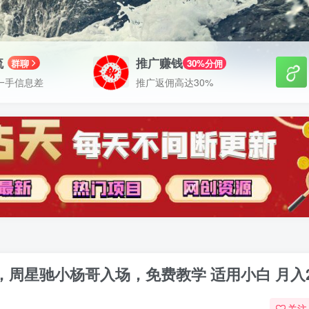
流
推广赚钱
群聊
30%分佣
一手信息差
推广返佣高达30%
袭，周星驰小杨哥入场，免费教学 适用小白 月入2
关注