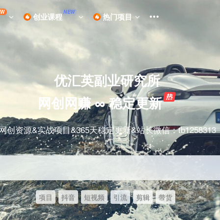
EW
NEW
创业课程
热门项目
优汇英副业研究所
网创网赚 ∞ 稳定更新
网创资源&实战项目&365天稳定更新&站长微信：tb1258313
项目
抖音
短视频
引流
剪辑
带货