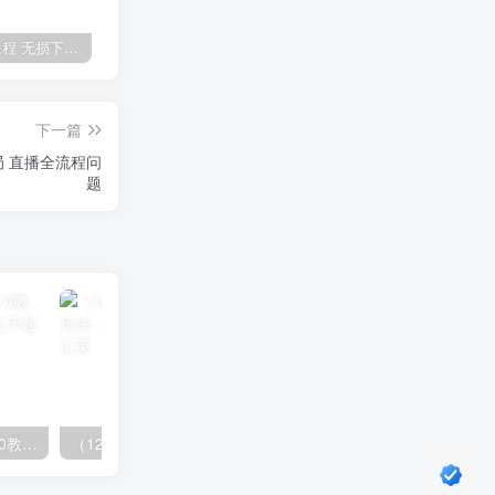
全网VIP课程 无损下载~
免费投稿专区，先看要求在投稿！！！
【站长运营资料】无水印课程资源
下一篇
局 直播全流程问
题
（14981期）小红书引流2.0教程，账号诊断与爆款拆解，七天起号SOP实战指南
（12732期）最新AI图文变现3.0玩法，次日见收益，日入2000＋