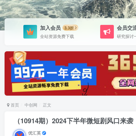
加入会员
会员交
3.3折
全站资源免费下载
研究探讨
首页
中创网
正文
（10914期）2024下半年微短剧风口来
优汇英