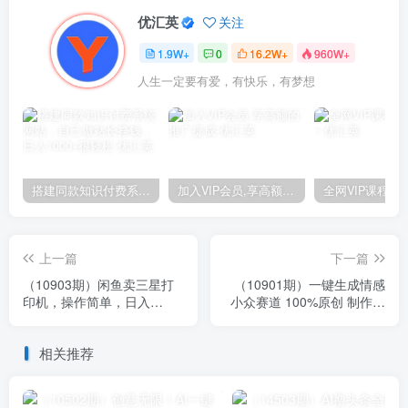
优汇英
关注
1.9W+
0
16.2W+
960W+
人生一定要有爱，有快乐，有梦想
搭建同款知识付费系统网站，自己做站长挣钱，日入1000+很轻松
加入VIP会员,享高额的推广提成
上一篇
下一篇
（10903期）闲鱼卖三星打
（10901期）一键生成情感
印机，操作简单，日入
小众赛道 100%原创 制作简
2000+，新手小白轻松上手
单 视频号超级赛道 日收益
1000+
相关推荐