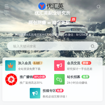
优汇英副业研究所
网创网赚 ∞ 稳定更新
网创资源&实战项目&365天稳定更新&站长微信：tb1258313
输入关键词搜索
加入会员
会员交流
3.3折
群聊
全站资源免费下载
研究探讨一手信息差
推广赚钱
站长招募
30%分佣
推荐
推广返佣高达30%
24小时自动赚钱
投稿专区
免费
教程必须完整详细！