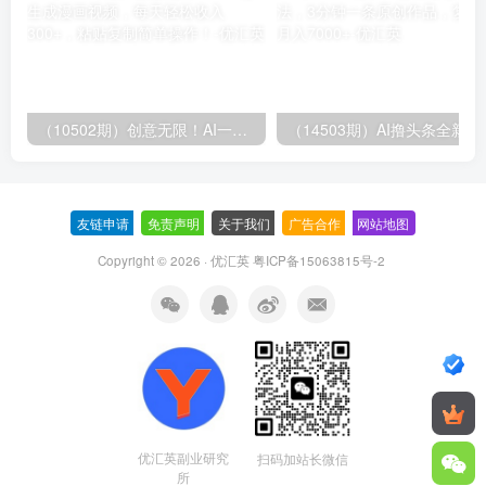
（10502期）创意无限！AI一键生成漫画视频，每天轻松收入300+，粘贴复制简单操作！
（14503期）AI撸
友链申请
-
免责声明
-
关于我们
-
广告合作
-
网站地图
Copyright © 2026 · 优汇英
粤ICP备15063815号-2
优汇英副业研究
扫码加站长微信
所