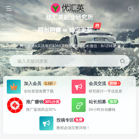
优汇英副业研究所
网创网赚 ∞ 稳定更新
网创资源&实战项目&365天稳定更新&站长微信：tb1258313
输入关键词搜索
加入会员
会员交流
3.3折
群聊
全站资源免费下载
研究探讨一手信息差
推广赚钱
站长招募
30%分佣
推荐
推广返佣高达30%
24小时自动赚钱
投稿专区
免费
教程必须完整详细！