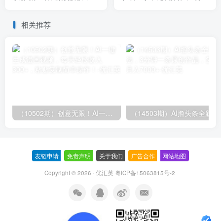
实操中沉淀方法，可复用可
一单，日入1000＋
落地
相关推荐
（10502期）创意无限！AI一键生成漫画视频，每天轻松收入300+，粘贴复制简单操作！
（14503期）AI撸
友链申请
-
免责声明
-
关于我们
-
广告合作
-
网站地图
Copyright © 2026 · 优汇英
粤ICP备15063815号-2