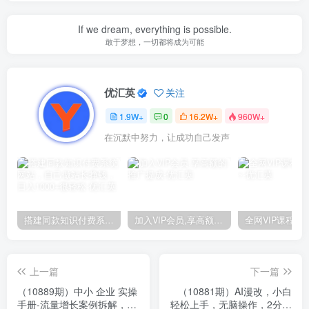
If we dream, everything is possible.
敢于梦想，一切都将成为可能
优汇英
关注
1.9W+
0
16.2W+
960W+
在沉默中努力，让成功自己发声
搭建同款知识付费系统网站，自己做站长挣钱，日入1000+很轻松
加入VIP会员,享高额的推广提成
上一篇
下一篇
（10889期）中小 企业 实操
（10881期）AI漫改，小白
手册-流量增长案例拆解，从
轻松上手，无脑操作，2分钟