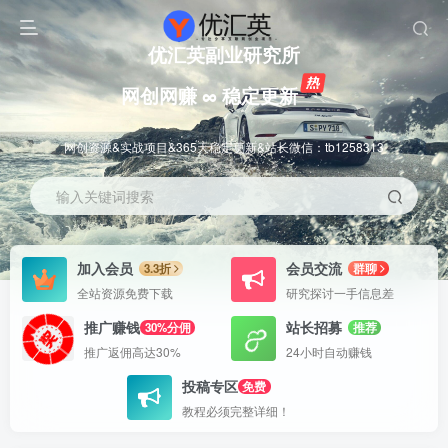
优汇英副业研究所
网创网赚 ∞ 稳定更新
网创资源&实战项目&365天稳定更新&站长微信：tb1258313
输入关键词搜索
加入会员
会员交流
3.3折
群聊
全站资源免费下载
研究探讨一手信息差
推广赚钱
站长招募
30%分佣
推荐
推广返佣高达30%
24小时自动赚钱
投稿专区
免费
教程必须完整详细！