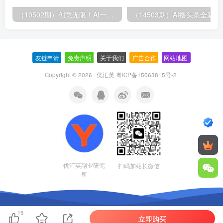
（10502期）创意无限！AI一键生成漫画视频，每天轻松收入300+，粘贴复制简单操作！
（14503期）AI撸
友链申请
-
免责声明
-
关于我们
-
广告合作
-
网站地图
Copyright © 2026 · 优汇英
粤ICP备15063815号-2
优汇英副业研究
扫码加站长微信
所
15
立即购买