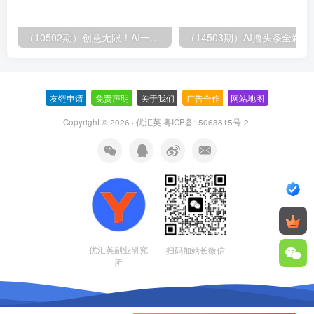
（10502期）创意无限！AI一键生成漫画视频，每天轻松收入300+，粘贴复制简单操作！
（14503期）AI撸
友链申请
-
免责声明
-
关于我们
-
广告合作
-
网站地图
Copyright © 2026 · 优汇英
粤ICP备15063815号-2
优汇英副业研究
扫码加站长微信
所