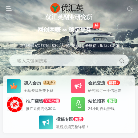
优汇英副业研究所
网创网赚 ∞ 稳定更新
网创资源&实战项目&365天稳定更新&站长微信：tb1258313
输入关键词搜索
加入会员
会员交流
3.3折
群聊
全站资源免费下载
研究探讨一手信息差
推广赚钱
站长招募
30%分佣
推荐
推广返佣高达30%
24小时自动赚钱
投稿专区
免费
教程必须完整详细！