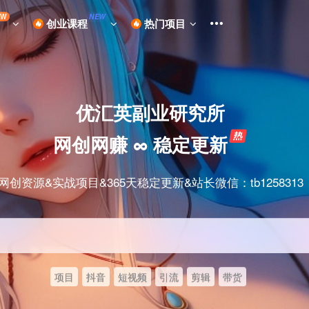
EW
NEW
创业课程
热门项目
优汇英副业研究所
网创网赚 ∞ 稳定更新
网创资源&实战项目&365天稳定更新&站长微信：tb1258313
项目
抖音
短视频
引流
剪辑
带货