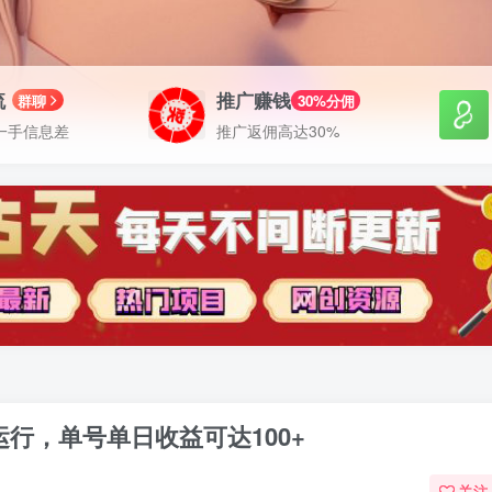
流
推广赚钱
群聊
30%分佣
一手信息差
推广返佣高达30%
运行，单号单日收益可达100+
关注