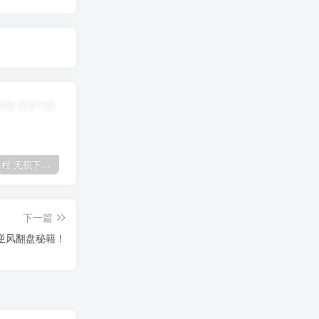
全网VIP课程 无损下载~
免费投稿专区，先看要求在投稿！！！
【站长运营资料】无水印课程资源
下一篇
，逆风翻盘秘籍！