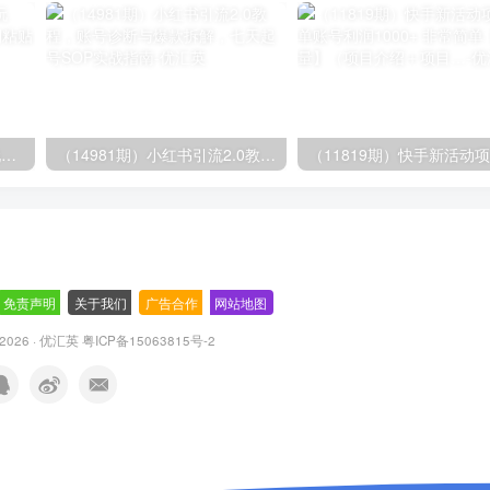
（14503期）AI撸头条全新玩法，3分钟一条原创作品，复制粘贴月入7000+
（14981期）小红书引流2.0教程，账号诊断与爆款拆解，七天起号SOP实战指南
免责声明
-
关于我们
-
广告合作
-
网站地图
© 2026 · 优汇英
粤ICP备15063815号-2