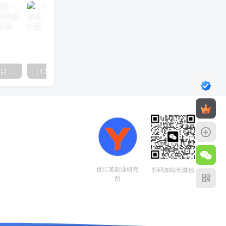
（11819期）快手新活动项目！单账号利润1000+ 非常简单【可批量】（项目介绍＋项目…
（12732期）最新AI图文变现3.0玩法，次日见收益，日入2000＋
优汇英副业研究
扫码加站长微信
所