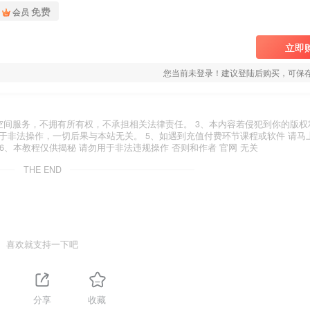
免费
会员
立即
您当前未登录！建议登陆后购买，可保
空间服务，不拥有所有权，不承担相关法律责任。 3、本内容若侵犯到你的版权
于非法操作，一切后果与本站无关。 5、如遇到充值付费环节课程或软件 请马
6、本教程仅供揭秘 请勿用于非法违规操作 否则和作者 官网 无关
THE END
喜欢就支持一下吧
分享
收藏