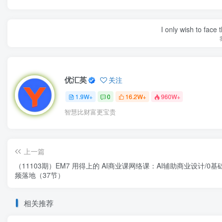
I only wish to face 
优汇英
关注
1.9W+
0
16.2W+
960W+
智慧比财富更宝贵
上一篇
（11103期）EM7 用得上的 AI商业课网络课：AI辅助商业设计/0基础
频落地（37节）
相关推荐