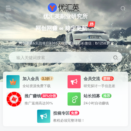
优汇英副业研究所
网创网赚 ∞ 稳定更新
网创资源&实战项目&365天稳定更新&站长微信：tb1258313
输入关键词搜索
加入会员
会员交流
3.3折
群聊
全站资源免费下载
研究探讨一手信息差
推广赚钱
站长招募
30%分佣
推荐
推广返佣高达30%
24小时自动赚钱
投稿专区
免费
教程必须完整详细！