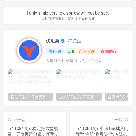
I only smile very joy, sorrow will not be see.
我只有笑的很欢，忧伤才不会被看穿
优汇英
关注
1.9W+
0
16.2W+
960W+
人最好的朋友是自己的十个手指
搭建同款知识付费系统网站，自己做站长挣钱，日入1000+很轻松
加入VIP会员,享高额的推广提成
上一篇
下一篇
（11094期）稳定持续型项
（11088期）抖音0基础入门
目，无脑搬运剪辑，新手每
教学 注册/养号/定位/剪辑/剧