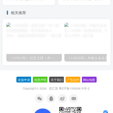
天30分钟，轻松日赚
本拍摄/主播培训/小店变
1500+！
现/28节
相关推荐
（10502期）创意无限！AI一键生成漫画视频，每天轻松收入300+，粘贴复制简单操作！
（14503期）AI撸
友链申请
-
免责声明
-
关于我们
-
广告合作
-
网站地图
Copyright © 2026 · 优汇英
粤ICP备15063815号-2