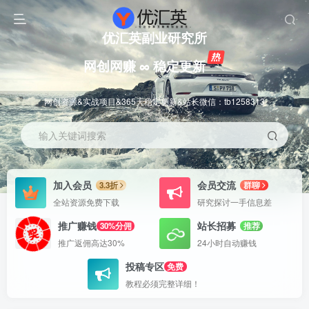
优汇英副业研究所
网创网赚 ∞ 稳定更新
网创资源&实战项目&365天稳定更新&站长微信：tb1258313
输入关键词搜索
加入会员
会员交流
3.3折
群聊
全站资源免费下载
研究探讨一手信息差
推广赚钱
站长招募
30%分佣
推荐
推广返佣高达30%
24小时自动赚钱
投稿专区
免费
教程必须完整详细！