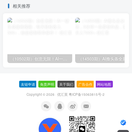
相关推荐
（10502期）创意无限！AI一键生成漫画视频，每天轻松收入300+，粘贴复制简单操作！
（14503期）AI撸
友链申请
-
免责声明
-
关于我们
-
广告合作
-
网站地图
Copyright © 2026 · 优汇英
粤ICP备15063815号-2