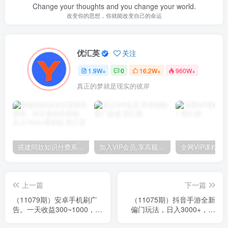
Change your thoughts and you change your world.
改变你的思想，你就能改变自己的命运
优汇英
关注
1.9W+
0
16.2W+
960W+
真正的梦就是现实的彼岸
搭建同款知识付费系统网站，自己做站长挣钱，日入1000+很轻松
加入VIP会员,享高额的推广提成
上一篇
下一篇
（11079期）安卓手机刷广
（11075期）抖音手游全新
告。一天收益300~1000，无
偏门玩法，日入3000+，揭
上限，可批量复制扩大
秘大佬玩法