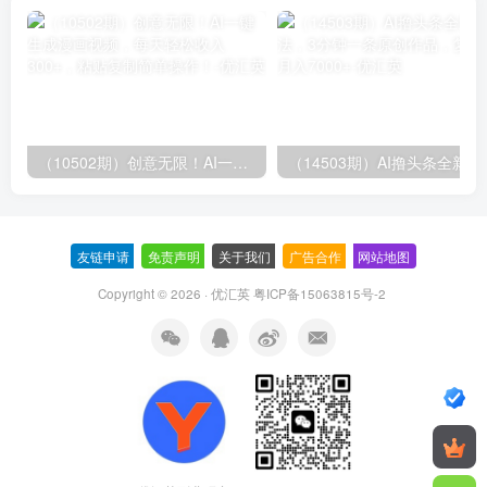
（10502期）创意无限！AI一键生成漫画视频，每天轻松收入300+，粘贴复制简单操作！
（14503期）AI撸
友链申请
-
免责声明
-
关于我们
-
广告合作
-
网站地图
Copyright © 2026 · 优汇英
粤ICP备15063815号-2