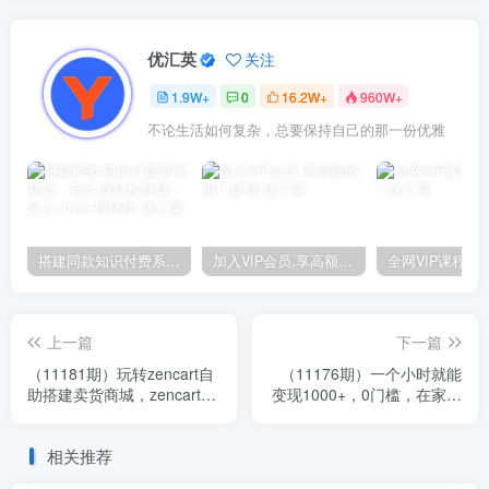
优汇英
关注
1.9W+
0
16.2W+
960W+
不论生活如何复杂，总要保持自己的那一份优雅
搭建同款知识付费系统网站，自己做站长挣钱，日入1000+很轻松
加入VIP会员,享高额的推广提成
上一篇
下一篇
（11181期）玩转zencart自
（11176期）一个小时就能
助搭建卖货商城，zencart外
变现1000+，0门槛，在家一
贸建站完全实操手册-36节课
部手机就能躺赚
相关推荐