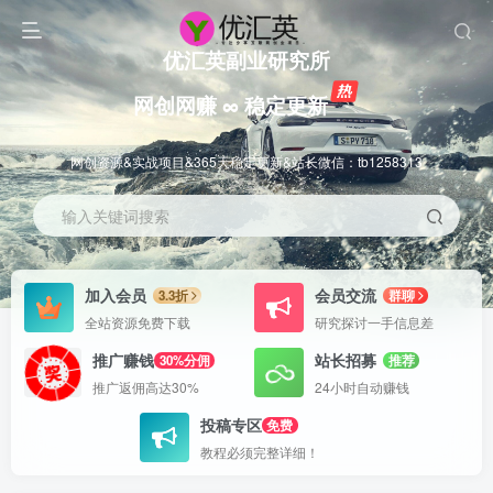
优汇英副业研究所
网创网赚 ∞ 稳定更新
网创资源&实战项目&365天稳定更新&站长微信：tb1258313
输入关键词搜索
加入会员
会员交流
3.3折
群聊
全站资源免费下载
研究探讨一手信息差
推广赚钱
站长招募
30%分佣
推荐
推广返佣高达30%
24小时自动赚钱
投稿专区
免费
教程必须完整详细！