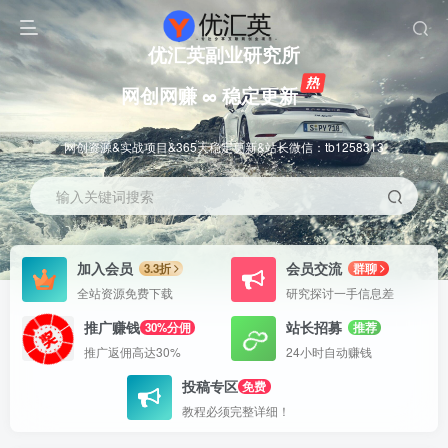
优汇英副业研究所
网创网赚 ∞ 稳定更新
网创资源&实战项目&365天稳定更新&站长微信：tb1258313
输入关键词搜索
加入会员
会员交流
3.3折
群聊
全站资源免费下载
研究探讨一手信息差
推广赚钱
站长招募
30%分佣
推荐
推广返佣高达30%
24小时自动赚钱
投稿专区
免费
教程必须完整详细！