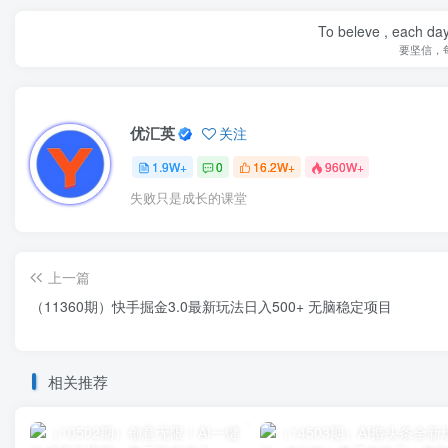
To beleve , each day
要坚信，
优汇英
关注
1.9W+
0
16.2W+
960W+
失败只是成长的课堂
上一篇
（11360期）快手掘金3.0最新玩法日入500+ 无脑稳定项目
相关推荐