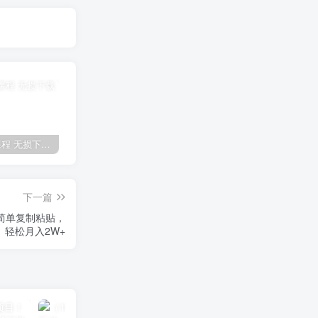
全网VIP课程 无损下载~
免费投稿专区，先看要求在投稿！！！
【站长运营资料】无水印课程资源
下一篇
，简单复制粘贴，
轻松月入2W+