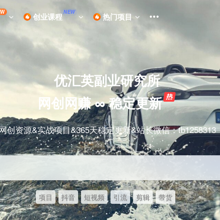
EW
NEW
创业课程
热门项目
优汇英副业研究所
网创网赚 ∞ 稳定更新
网创资源&实战项目&365天稳定更新&站长微信：tb1258313
项目
抖音
短视频
引流
剪辑
带货