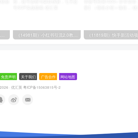
（14503期）AI撸头条全新玩法，3分钟一条原创作品，复制粘贴月入7000+
（14981期）小红书引流2.0教程，账号诊断与爆款拆解，七天起号SOP实战指南
免责声明
-
关于我们
-
广告合作
-
网站地图
© 2026 · 优汇英
粤ICP备15063815号-2