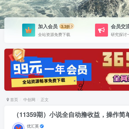
加入会员
会员交
3.3折
全站资源免费下载
研究探讨
首页
中创网
正文
（11359期）小说全自动撸收益，操作简
优汇英