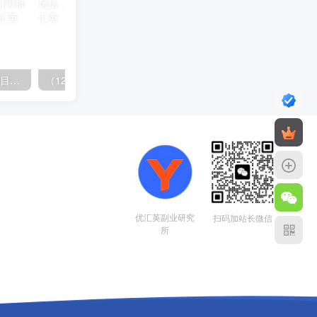
（11819期）快手新活动项目！单账号利润1000+ 非常简单【可批量】（项目介绍＋项目…
（12732期）最新AI图文变现3.0玩法，次日见收益，日入2000＋
优汇英副业研究
扫码加站长微信
所