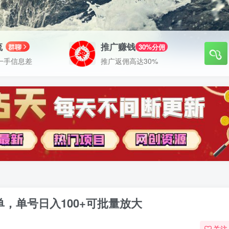
流
推广赚钱
群聊
30%分佣
一手信息差
推广返佣高达30%
单，单号日入100+可批量放大
关注