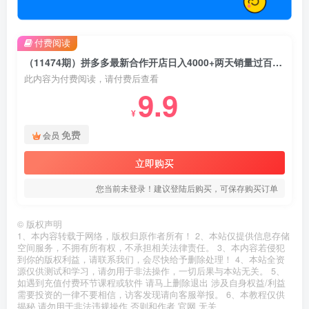
付费阅读
（11474期）拼多多最新合作开店日入4000+两天销量过百单，无学费、老运营代操作、…
此内容为付费阅读，请付费后查看
9.9
¥
免费
会员
立即购买
您当前未登录！建议登陆后购买，可保存购买订单
©
版权声明
1、本内容转载于网络，版权归原作者所有！ 2、本站仅提供信息存储
空间服务，不拥有所有权，不承担相关法律责任。 3、本内容若侵犯
到你的版权利益，请联系我们，会尽快给予删除处理！ 4、本站全资
源仅供测试和学习，请勿用于非法操作，一切后果与本站无关。 5、
如遇到充值付费环节课程或软件 请马上删除退出 涉及自身权益/利益
需要投资的一律不要相信，访客发现请向客服举报。 6、本教程仅供
揭秘 请勿用于非法违规操作 否则和作者 官网 无关