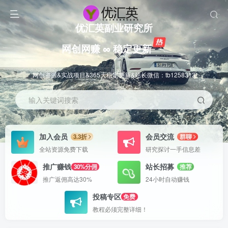
优汇英副业研究所
网创网赚 ∞ 稳定更新
网创资源&实战项目&365天稳定更新&站长微信：tb1258313
输入关键词搜索
加入会员
会员交流
3.3折
群聊
全站资源免费下载
研究探讨一手信息差
推广赚钱
站长招募
30%分佣
推荐
推广返佣高达30%
24小时自动赚钱
投稿专区
免费
教程必须完整详细！