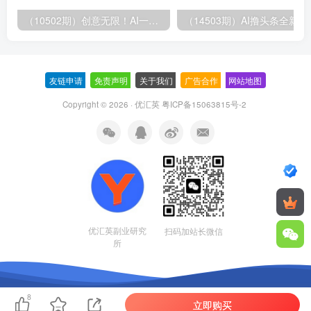
（10502期）创意无限！AI一键生成漫画视频，每天轻松收入300+，粘贴复制简单操作！
（14503期）AI撸
友链申请
-
免责声明
-
关于我们
-
广告合作
-
网站地图
Copyright © 2026 · 优汇英
粤ICP备15063815号-2
优汇英副业研究
扫码加站长微信
所
8
立即购买