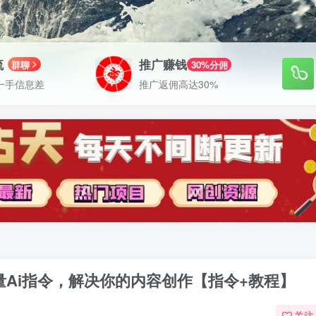
流
推广赚钱
群聊
30%分佣
一手信息差
推广返佣高达30%
质量Ai指令，解决你的内容创作【指令+教程】
关注