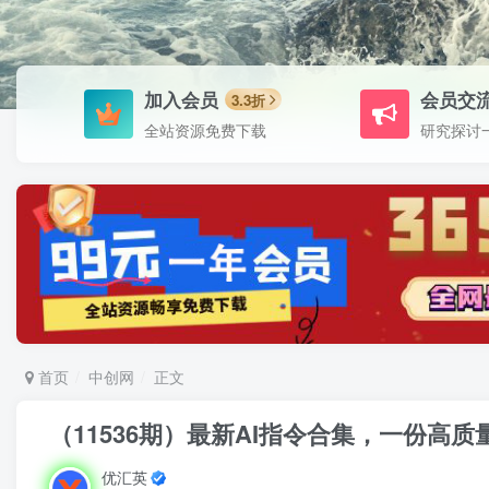
加入会员
会员交
3.3折
全站资源免费下载
研究探讨
首页
中创网
正文
（11536期）最新AI指令合集，一份高
优汇英