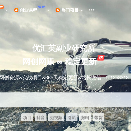
EW
NEW
创业课程
热门项目
优汇英副业研究所
网创网赚 ∞ 稳定更新
网创资源&实战项目&365天稳定更新&站长微信：tb1258313
项目
抖音
短视频
引流
剪辑
带货