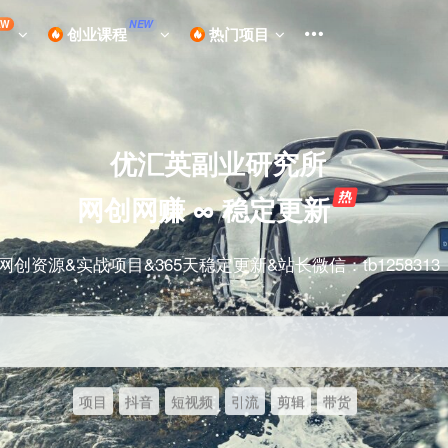
EW
NEW
创业课程
热门项目
优汇英副业研究所
网创网赚 ∞ 稳定更新
网创资源&实战项目&365天稳定更新&站长微信：tb1258313
项目
抖音
短视频
引流
剪辑
带货