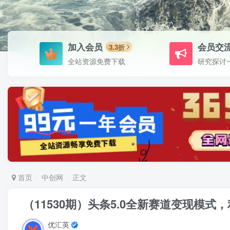
加入会员
会员交
3.3折
全站资源免费下载
研究探讨
首页
中创网
正文
（11530期）头条5.0全新赛道变现模式
优汇英