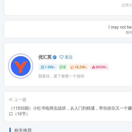
点赞
2
I may not be 
我
优汇英
关注
1.9W+
0
16.2W+
960W+
我爱你，爱了整整一个曾经
上一篇
（11533期）小红书电商实战班，从入门到精通，带你抓住又一个
口（16节）
相关推荐