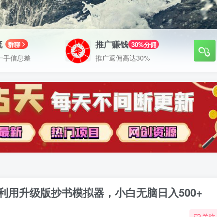
流
推广赚钱
群聊
30%分佣
一手信息差
推广返佣高达30%
，利用升级版抄书模拟器，小白无脑日入500+
关注