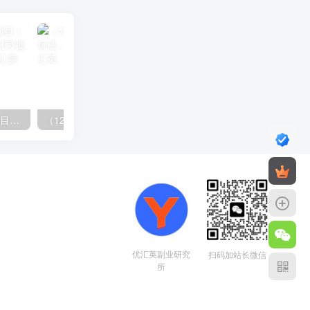
（11819期）快手新活动项目！单账号利润1000+ 非常简单【可批量】（项目介绍＋项目…
（12732期）最新AI图文变现3.0玩法，次日见收益，日入2000＋
优汇英副业研究
扫码加站长微信
所