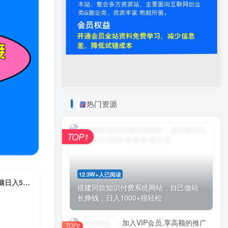
热门资源
TOP1
12.3W+人已阅读
（11530期）头条5.0全新赛道变现模式，利用升级版抄书模拟器，小白无脑日入500+
搭建同款知识付费系统网站，自己做站
长挣钱，日入1000+很轻松
加入VIP会员,享高额的推广
TOP2