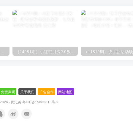
（14503期）AI撸头条全新玩法，3分钟一条原创作品，复制粘贴月入7000+
（14981期）小红书引流2.0教程，账号诊断与爆款拆解，七天起号SOP实战指南
免责声明
-
关于我们
-
广告合作
-
网站地图
© 2026 · 优汇英
粤ICP备15063815号-2