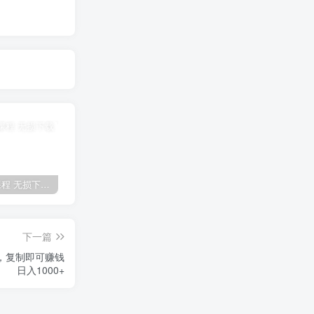
全网VIP课程 无损下载~
免费投稿专区，先看要求在投稿！！！
【站长运营资料】无水印课程资源
下一篇
法，复制即可赚钱
日入1000+