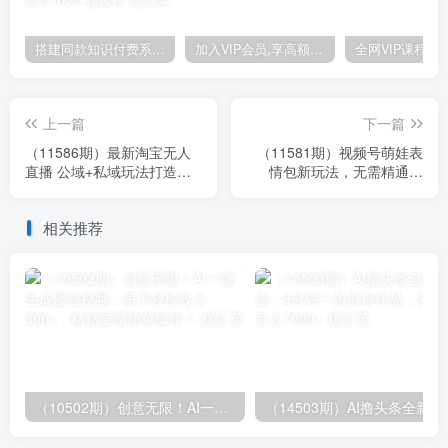
搭建同款知识付费系统网站，自己做站长挣钱，日入1000+很轻松
加入VIP会员,享高额的推广提成
上一篇
下一篇
（11586期）最新淘宝无人
（11581期）视频号萌娃表
直播 公域+私域玩法打造真
情包新玩法，无需精通剪
正的日不落直播间 小白看了
辑，三分钟一条原创视频，
也能…
月入2W+
相关推荐
（10502期）创意无限！AI一键生成漫画视频，每天轻松收入300+，粘贴复制简单操作！
（14503期）AI撸