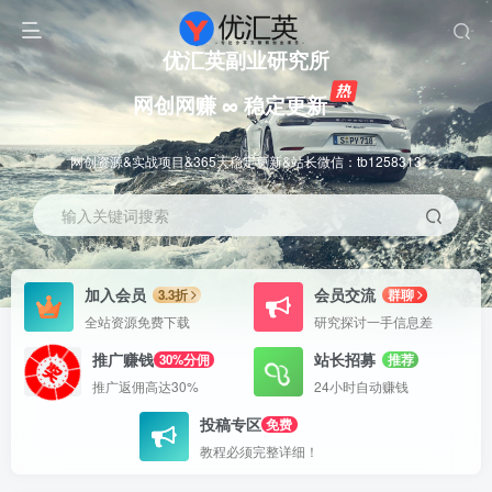
优汇英副业研究所
网创网赚 ∞ 稳定更新
网创资源&实战项目&365天稳定更新&站长微信：tb1258313
输入关键词搜索
加入会员
会员交流
3.3折
群聊
全站资源免费下载
研究探讨一手信息差
推广赚钱
站长招募
30%分佣
推荐
推广返佣高达30%
24小时自动赚钱
投稿专区
免费
教程必须完整详细！