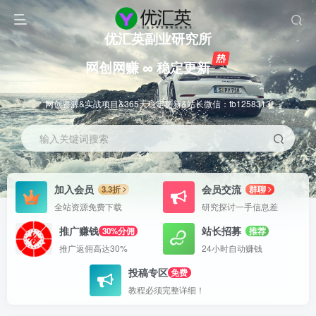
优汇英副业研究所
网创网赚 ∞ 稳定更新
网创资源&实战项目&365天稳定更新&站长微信：tb1258313
输入关键词搜索
加入会员
会员交流
3.3折
群聊
全站资源免费下载
研究探讨一手信息差
推广赚钱
站长招募
30%分佣
推荐
推广返佣高达30%
24小时自动赚钱
投稿专区
免费
教程必须完整详细！