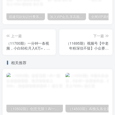
搭建同款知识付费系统网站，自己做站长挣钱，日入1000+很轻松
加入VIP会员,享高额的推广提成
上一篇
下一篇
（11700期）一分钟一条视
（11695期）视频号【中老
频，小白轻松月入6万+，
年粉深信不疑】小众赛道
2024淘宝暴力新玩法，可批
100%原创 手把手教学 新号
量放大收益
3天收益…
相关推荐
（10502期）创意无限！AI一键生成漫画视频，每天轻松收入300+，粘贴复制简单操作！
（14503期）AI撸