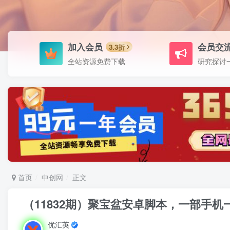
加入会员
会员交
3.3折
全站资源免费下载
研究探讨
首页
中创网
正文
（11832期）聚宝盆安卓脚本，一部手机
优汇英