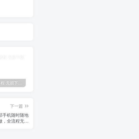
全网VIP课程 无损下载~
免费投稿专区，先看要求在投稿！！！
【站长运营资料】无水印课程资源
下一篇
一部手机随时随地
做，全流程无…