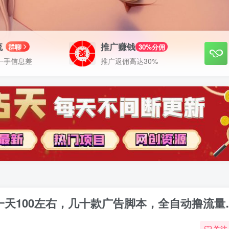
流
推广赚钱
群聊
30%分佣
一手信息差
推广返佣高达30%
一天100左右，几十款广告脚本，全自动撸流量
关注