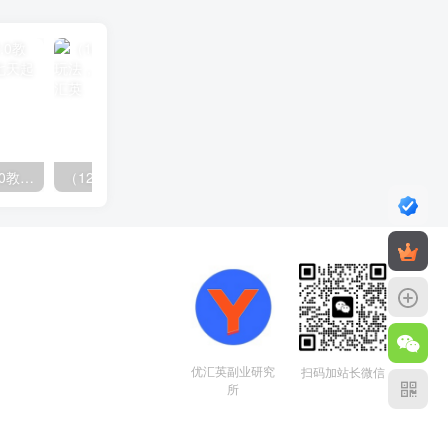
（14981期）小红书引流2.0教程，账号诊断与爆款拆解，七天起号SOP实战指南
（12732期）最新AI图文变现3.0玩法，次日见收益，日入2000＋
优汇英副业研究
扫码加站长微信
所