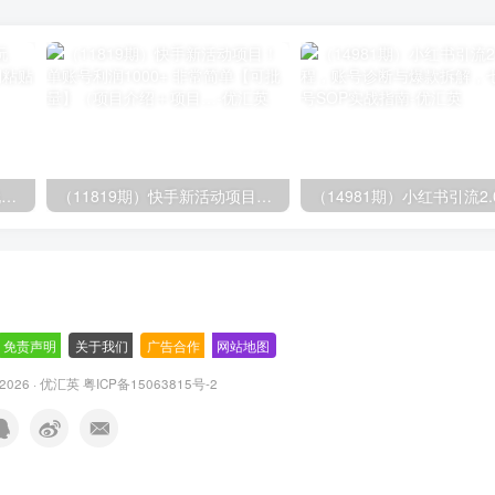
（14503期）AI撸头条全新玩法，3分钟一条原创作品，复制粘贴月入7000+
（11819期）快手新活动项目！单账号利润1000+ 非常简单【可批量】（项目介绍＋项目…
免责声明
-
关于我们
-
广告合作
-
网站地图
© 2026 · 优汇英
粤ICP备15063815号-2