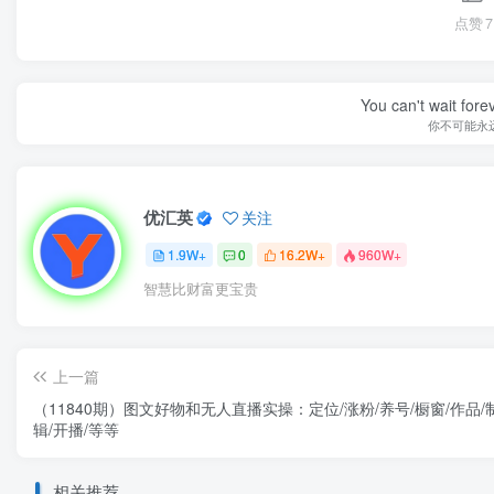
点赞
7
You can't wait for
你不可能永
优汇英
关注
1.9W+
0
16.2W+
960W+
智慧比财富更宝贵
上一篇
（11840期）图文好物和无人直播实操：定位/涨粉/养号/橱窗/作品/
辑/开播/等等
相关推荐