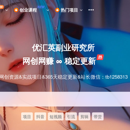
EW
NEW
创业课程
热门项目
优汇英副业研究所
网创网赚 ∞ 稳定更新
网创资源&实战项目&365天稳定更新&站长微信：tb1258313
项目
抖音
短视频
引流
剪辑
带货