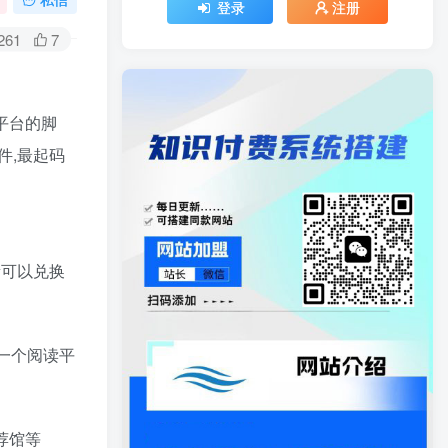
登录
注册
261
7
平台的脚
件,最起码
量可以兑换
一个阅读平
荐馆等