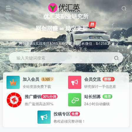
优汇英副业研究所
网创网赚 ∞ 稳定更新
网创资源&实战项目&365天稳定更新&站长微信：tb1258313
输入关键词搜索
加入会员
会员交流
3.3折
群聊
全站资源免费下载
研究探讨一手信息差
推广赚钱
站长招募
30%分佣
推荐
推广返佣高达30%
24小时自动赚钱
投稿专区
免费
教程必须完整详细！