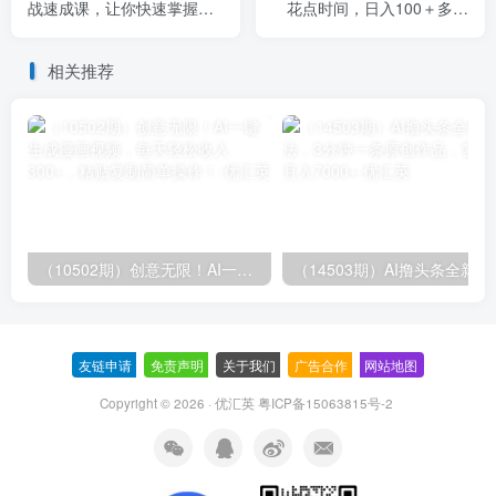
战速成课，让你快速掌握小
花点时间，日入100＋多做
红书电商核心技能（28节）
多得，操作简单适合大众
相关推荐
（10502期）创意无限！AI一键生成漫画视频，每天轻松收入300+，粘贴复制简单操作！
（14503期）AI撸
友链申请
-
免责声明
-
关于我们
-
广告合作
-
网站地图
Copyright © 2026 · 优汇英
粤ICP备15063815号-2