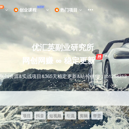
EW
NEW
创业课程
热门项目
优汇英副业研究所
网创网赚 ∞ 稳定更新
网创资源&实战项目&365天稳定更新&站长微信：tb1258313
项目
抖音
短视频
引流
剪辑
带货