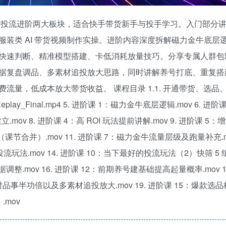
费投流进阶两大板块，适合快手带货新手与投手学习。入门部分
装类 AI 带货视频制作实操。进阶内容深度拆解磁力金牛底层
快速判断、精准模型搭建、卡低消耗放量技巧。分享专属人群包
据复盘调品、多素材追投放大思路，同时讲解养号打底、重复搭
量，低成本放大带货收益。 课程目录 1.1. 开通带货、选品
Replay_Final.mp4 5. 进阶课 1：磁力金牛底层逻辑.mov 6. 进
.mov 8. 进阶课 4：高 ROI 玩法提前讲解.mov 9. 进阶课 5：
课节合并）.mov 11. 进阶课 7：磁力金牛流量层级及跑量补充.mov
投流玩法.mov 14. 进阶课 10：当下最好的投流玩法（2）快筛 5
调整.mov 16. 进阶课 12：前期养号建基础提高起量概率.mov 1
选对品事半功倍以及多素材追投放大.mov 19. 进阶课 15：爆款选
.mov