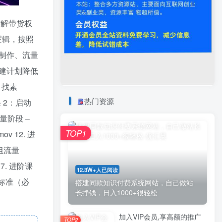
讲解带货权
逻辑，按照
制作、流量
建计划降低
、找素
热门资源
阶课 2：启动
增量阶段 –
TOP1
 12. 进
 组流量
7. 进阶课
12.3W+人已阅读
品标准（必
搭建同款知识付费系统网站，自己做站
长挣钱，日入1000+很轻松
加入VIP会员,享高额的推广
TOP2