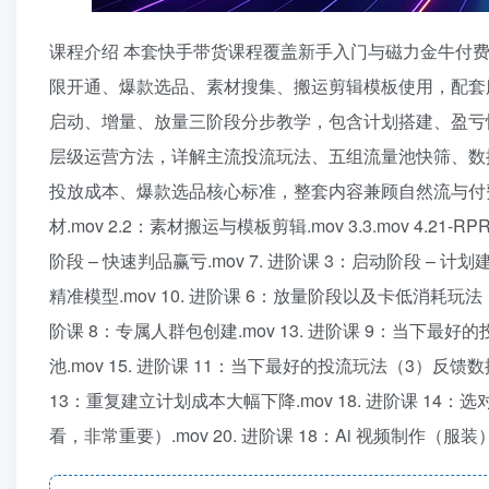
课程介绍 本套快手带货课程覆盖新手入门与磁力金牛付
限开通、爆款选品、素材搜集、搬运剪辑模板使用，配套服
启动、增量、放量三阶段分步教学，包含计划搭建、盈亏
层级运营方法，详解主流投流玩法、五组流量池快筛、数
投放成本、爆款选品核心标准，整套内容兼顾自然流与付费流
材.mov 2.2：素材搬运与模板剪辑.mov 3.3.mov 4.21-RP
阶段 – 快速判品赢亏.mov 7. 进阶课 3：启动阶段 – 计划建立
精准模型.mov 10. 进阶课 6：放量阶段以及卡低消耗玩法（
阶课 8：专属人群包创建.mov 13. 进阶课 9：当下最好的
池.mov 15. 进阶课 11：当下最好的投流玩法（3）反馈数据
13：重复建立计划成本大幅下降.mov 18. 进阶课 14：
看，非常重要）.mov 20. 进阶课 18：Ai 视频制作（服装）