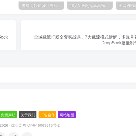
搭建同款知识付费系统网站，自己做站长挣钱，日入1000+很轻松
加入VIP会员,享高额的推广提成
eek
全域截流打粉全套实战课，7大截流模式拆解，多账号
DeepSeek批
免责声明
-
关于我们
-
广告合作
-
网站地图
© 2026 · 优汇英
粤ICP备15063815号-2