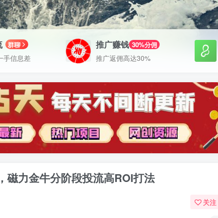
流
推广赚钱
群聊
30%分佣
一手信息差
推广返佣高达30%
磁力金牛分阶段投流高ROI打法
关注