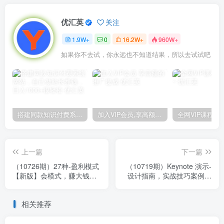
优汇英
关注
1.9W+
0
16.2W+
960W+
如果你不去试，你永远也不知道结果，所以去试试吧
搭建同款知识付费系统网站，自己做站长挣钱，日入1000+很轻松
加入VIP会员,享高额的推广提成
上一篇
下一篇
（10726期）27种-盈利模式
（10719期）Keynote 演示-
【新版】会模式，赚大钱，
设计指南，实战技巧案例，
解决企业六大困境 (27节课)
做出令人耳目一新的演示作
品-74节
相关推荐