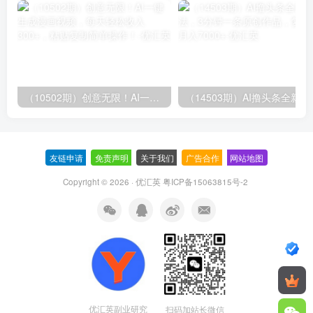
（10502期）创意无限！AI一键生成漫画视频，每天轻松收入300+，粘贴复制简单操作！
（14503期）AI撸
友链申请
-
免责声明
-
关于我们
-
广告合作
-
网站地图
Copyright © 2026 · 优汇英
粤ICP备15063815号-2
优汇英副业研究
扫码加站长微信