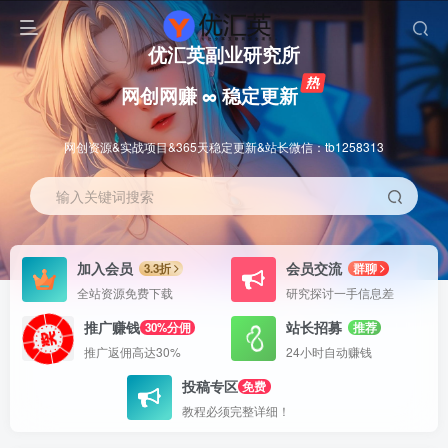
优汇英副业研究所
网创网赚 ∞ 稳定更新
网创资源&实战项目&365天稳定更新&站长微信：tb1258313
输入关键词搜索
加入会员
会员交流
3.3折
群聊
全站资源免费下载
研究探讨一手信息差
推广赚钱
站长招募
30%分佣
推荐
推广返佣高达30%
24小时自动赚钱
投稿专区
免费
教程必须完整详细！