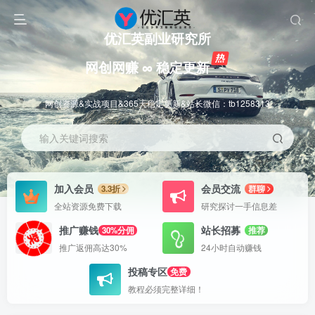
优汇英副业研究所
网创网赚 ∞ 稳定更新
网创资源&实战项目&365天稳定更新&站长微信：tb1258313
输入关键词搜索
加入会员
会员交流
3.3折
群聊
全站资源免费下载
研究探讨一手信息差
推广赚钱
站长招募
30%分佣
推荐
推广返佣高达30%
24小时自动赚钱
投稿专区
免费
教程必须完整详细！