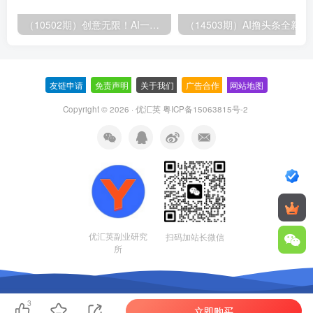
（10502期）创意无限！AI一键生成漫画视频，每天轻松收入300+，粘贴复制简单操作！
（14503期）AI撸
友链申请
-
免责声明
-
关于我们
-
广告合作
-
网站地图
Copyright © 2026 · 优汇英
粤ICP备15063815号-2
优汇英副业研究
扫码加站长微信
所
3
立即购买