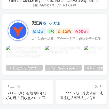
With the wonder of your love, the sun above always shines.
拥有你美丽的爱情，太阳就永远明媚
优汇英
关注
1.9W+
0
16.2W+
960W+
人生就像一杯茶，不会苦一辈子，但总会苦一阵子
搭建同款知识付费系统网站，自己做站长挣钱，日入1000+很轻松
加入VIP会员,享高额的推广提成
上一篇
下一篇
（11205期）视频号中年粉
（11197期）爆火项目，儿
核心玩法 日收益2000+ 不投
童睡筋故事玩法，3分钟一条
流小白轻松上手
原创作品