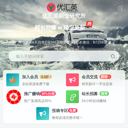
优汇英副业研究所
网创网赚 ∞ 稳定更新
网创资源&实战项目&365天稳定更新&站长微信：tb1258313
输入关键词搜索
加入会员
会员交流
3.3折
群聊
全站资源免费下载
研究探讨一手信息差
推广赚钱
站长招募
30%分佣
推荐
推广返佣高达30%
24小时自动赚钱
投稿专区
免费
教程必须完整详细！