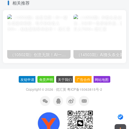
相关推荐
（10502期）创意无限！AI一键生成漫画视频，每天轻松收入300+，粘贴复制简单操作！
（14503期）AI撸
友链申请
-
免责声明
-
关于我们
-
广告合作
-
网站地图
Copyright © 2026 · 优汇英
粤ICP备15063815号-2