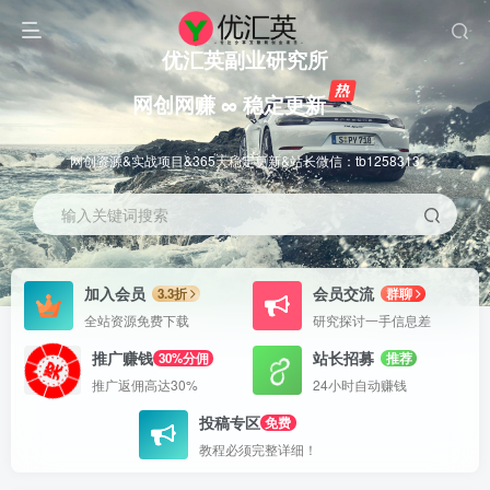
优汇英副业研究所
网创网赚 ∞ 稳定更新
网创资源&实战项目&365天稳定更新&站长微信：tb1258313
输入关键词搜索
加入会员
会员交流
3.3折
群聊
全站资源免费下载
研究探讨一手信息差
推广赚钱
站长招募
30%分佣
推荐
推广返佣高达30%
24小时自动赚钱
投稿专区
免费
教程必须完整详细！