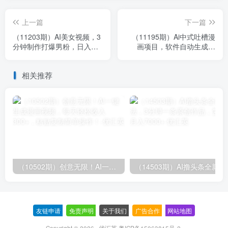
上一篇
下一篇
（11203期）AI美女视频，3
（11195期）Ai中式吐槽漫
分钟制作打爆男粉，日入破
画项目，软件自动生成漫
千，多渠道收益！简单上
画，10分钟一个原创，小白
手，小…
日入3000+
相关推荐
（10502期）创意无限！AI一键生成漫画视频，每天轻松收入300+，粘贴复制简单操作！
（14503期）AI撸
友链申请
-
免责声明
-
关于我们
-
广告合作
-
网站地图